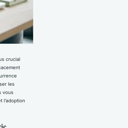
us crucial
icacement
currence
ser les
us vous
t l’adoption
gie