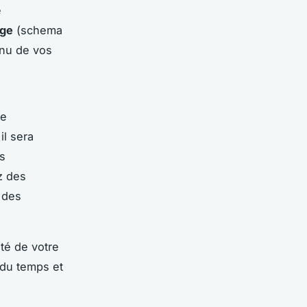
e
age
(schema
enu de vos
le
il sera
s
z des
r des
té de votre
 du temps et