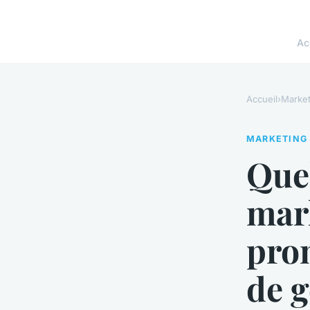
Ac
Accueil
›
Market
MARKETING
Quel
mark
pro
de g