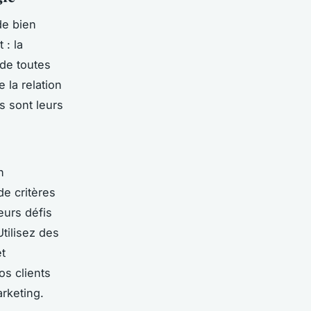
de bien
 : la
 de toutes
 la relation
ls sont leurs
n
e critères
leurs défis
tilisez des
t
os clients
rketing.