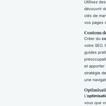
Utilisez de
découvrir d
clés de mani
vos pages d
Contenu de
Créer du
co
votre SEO. 
guides prat
préoccupati
et apporter
stratégie de
une navigat
Optimisat
L’
optimisat
vous que vot