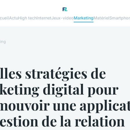
cueil
Actu
High tech
Internet
Jeux-video
Marketing
Matériel
Smartpho
ing
les stratégies de
eting digital pour
mouvoir une applica
estion de la relation