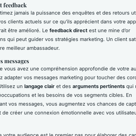
t feedback
imez jamais la puissance des enquêtes et des retours uti
os clients actuels sur ce qu’ils apprécient dans votre appl
rait être amélioré. Le
feedback direct
est une mine d’or
ns qui peut guider vos stratégies marketing. Un client sati
re meilleur ambassadeur.
os messages
ue vous avez une compréhension approfondie de votre a
z adapter vos messages marketing pour toucher des cor
Utilisez un
langage clair
et des
arguments pertinents
qui 
éoccupations et les besoins de vos segments cibles. En
sant vos messages, vous augmentez vos chances de capt
 et de créer une connexion émotionnelle avec vos utilisate
 votre audience est le premier pas pour élaborer des c