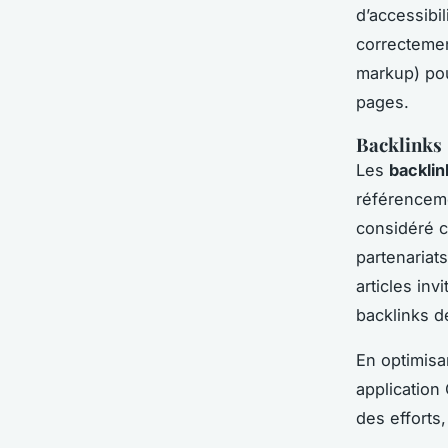
d’accessibil
correctemen
markup) pou
pages.
Backlinks
Les
backlin
référencemen
considéré c
partenariat
articles in
backlinks de
En optimisa
application
des efforts,