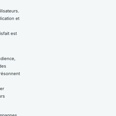
lisateurs.
ication et
sfait est
udience,
des
résonnent
er
urs
ampagnes