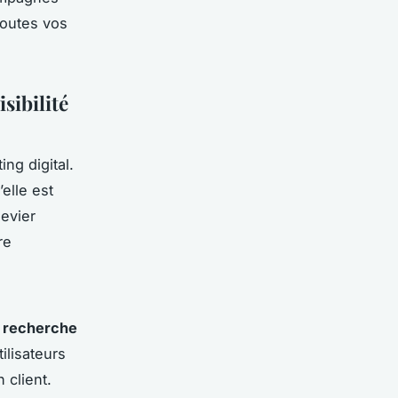
toutes vos
sibilité
ng digital.
elle est
levier
re
e
recherche
ilisateurs
 client.