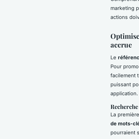
marketing p
actions doiv
Optimise
accrue
Le
référen
Pour promou
facilement 
puissant pou
application.
Recherche
La première
de mots-cl
pourraient s