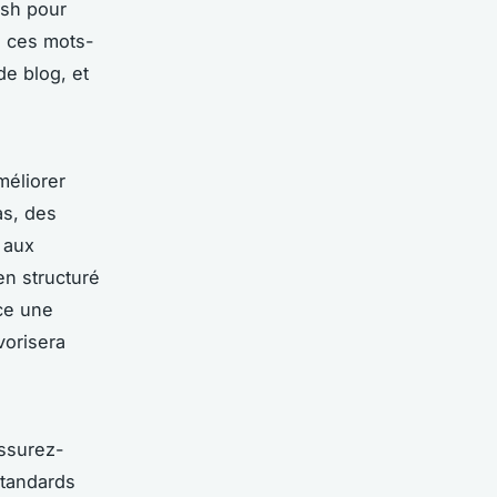
ush pour
z ces mots-
de blog, et
méliorer
as, des
 aux
en structuré
ace une
vorisera
Assurez-
standards