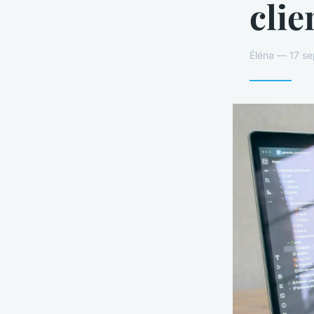
clie
Éléna — 17 se