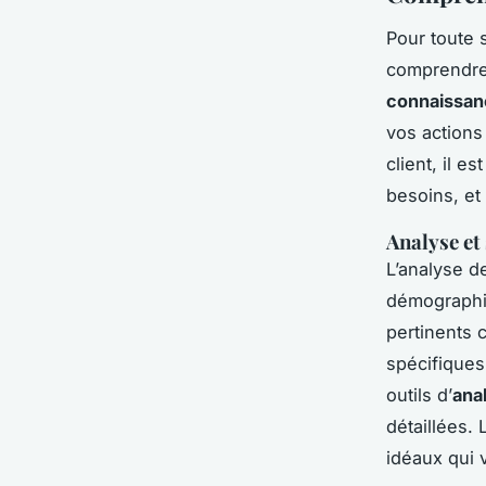
Pour toute s
comprendre 
connaissanc
vos actions
client, il e
besoins, et
Analyse et
L’analyse d
démographiq
pertinents c
spécifiques
outils d’
ana
détaillées.
idéaux qui 